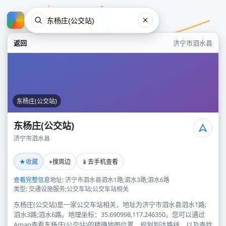
返回
济宁市泗水县
东杨庄(公交站)
东杨庄(公交站)
济宁市泗水县
东杨庄(公交站)
★
⌖
📱
收藏
搜周边
去手机查看
济宁市泗水县
查看完整信息
地址: 济宁市泗水县泗水1路;泗水3路;泗水6路
类型: 交通设施服务;公交车站;公交车站相关
东杨庄(公交站)是一家公交车站相关，地址为济宁市泗水县泗水1路;
泗水3路;泗水6路。地理坐标：35.690998,117.246350。您可以通过
Amap查看东杨庄(公交站)的精确地图位置、规划到达路线，以及查找