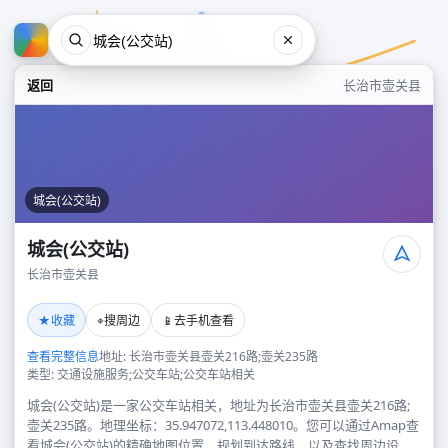
返回
长治市壶关县
城会(公交站)
城会(公交站)
长治市壶关县
城会(公交站)
★
⌖
📱
收藏
搜周边
去手机查看
长治市壶关县
查看完整信息
地址: 长治市壶关县壶关216路;壶关235路
类型: 交通设施服务;公交车站;公交车站相关
城会(公交站)是一家公交车站相关，地址为长治市壶关县壶关216路;
壶关235路。地理坐标：35.947072,113.448010。您可以通过Amap查
看城会(公交站)的精确地图位置、规划到达路线，以及查找周边设