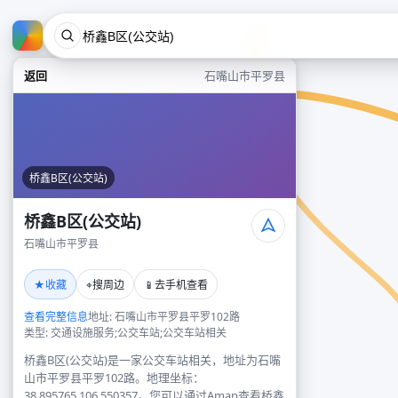
返回
石嘴山市平罗县
桥鑫B区(公交站)
桥鑫B区(公交站)
石嘴山市平罗县
★
⌖
📱
收藏
搜周边
去手机查看
查看完整信息
地址: 石嘴山市平罗县平罗102路
类型: 交通设施服务;公交车站;公交车站相关
桥鑫B区(公交站)是一家公交车站相关，地址为石嘴
山市平罗县平罗102路。地理坐标：
38.895765,106.550357。您可以通过Amap查看桥鑫