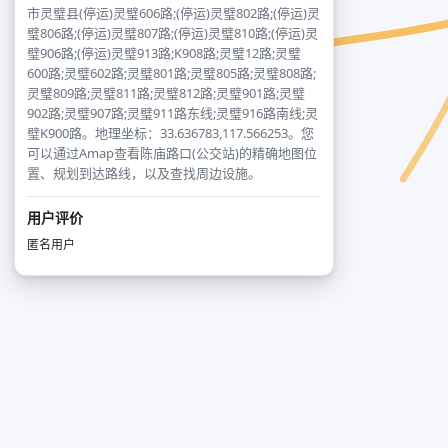
市灵璧县(停运)灵璧606路;(停运)灵璧802路;(停运)灵
璧806路;(停运)灵璧807路;(停运)灵璧810路;(停运)灵
璧906路;(停运)灵璧913路;K908路;灵璧12路;灵璧
600路;灵璧602路;灵璧801路;灵璧805路;灵璧808路;
灵璧809路;灵璧811路;灵璧812路;灵璧901路;灵璧
902路;灵璧907路;灵璧911路东线;灵璧916路南线;灵
璧K900路。地理坐标：33.636783,117.566253。您
可以通过Amap查看陈庙路口(公交站)的精确地图位
置、规划到达路线，以及查找周边设施。
用户评价
匿名用户