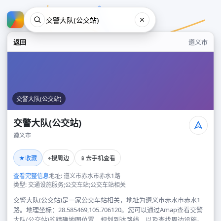
返回
遵义市
交警大队(公交站)
交警大队(公交站)
遵义市
交警大队(公交站)
★
⌖
📱
收藏
搜周边
去手机查看
遵义市
查看完整信息
地址: 遵义市赤水市赤水1路
类型: 交通设施服务;公交车站;公交车站相关
交警大队(公交站)是一家公交车站相关，地址为遵义市赤水市赤水1
路。地理坐标：28.585469,105.706120。您可以通过Amap查看交警
大队(公交站)的精确地图位置、规划到达路线，以及查找周边设施。