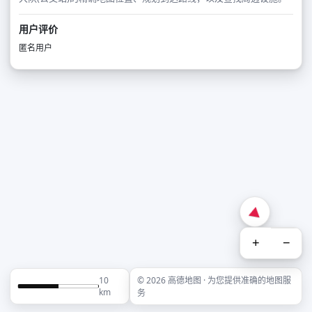
用户评价
匿名用户
+
−
10
© 2026 高德地图 · 为您提供准确的地图服
km
务