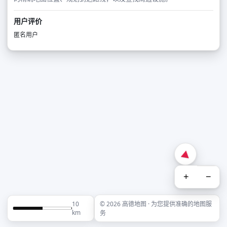
用户评价
匿名用户
+
−
10
© 2026 高德地图 · 为您提供准确的地图服
km
务