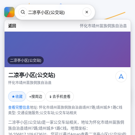
返回
怀化市靖州苗族侗族自治县
二凉亭小区(公交站)
二凉亭小区(公交站)
怀化市靖州苗族侗族自治县
二凉亭小区(公交站)
★
⌖
📱
收藏
搜周边
去手机查看
怀化市靖州苗族侗族自治县
查看完整信息
地址: 怀化市靖州苗族侗族自治县靖州7路;靖州城乡1路C线
类型: 交通设施服务;公交车站;公交车站相关
二凉亭小区(公交站)是一家公交车站相关，地址为怀化市靖州苗族侗
族自治县靖州7路;靖州城乡1路C线。地理坐标：
26.556817,109.673631。您可以通过Amap查看二凉亭小区(公交站)的