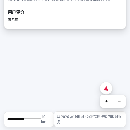
用户评价
匿名用户
+
−
10
© 2026 高德地图 · 为您提供准确的地图服
km
务