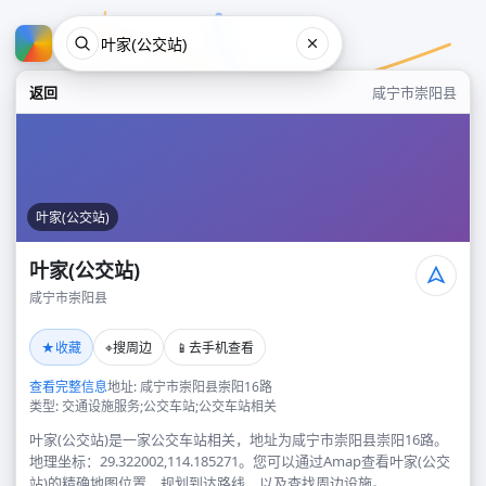
返回
咸宁市崇阳县
叶家(公交站)
叶家(公交站)
咸宁市崇阳县
叶家(公交站)
★
⌖
📱
收藏
搜周边
去手机查看
咸宁市崇阳县
查看完整信息
地址: 咸宁市崇阳县崇阳16路
类型: 交通设施服务;公交车站;公交车站相关
叶家(公交站)是一家公交车站相关，地址为咸宁市崇阳县崇阳16路。
地理坐标：29.322002,114.185271。您可以通过Amap查看叶家(公交
站)的精确地图位置、规划到达路线，以及查找周边设施。