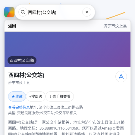
返回
济宁市汶上县
西四村(公交站)
西四村(公交站)
济宁市汶上县
西四村(公交站)
★
⌖
📱
收藏
搜周边
去手机查看
济宁市汶上县
查看完整信息
地址: 济宁市汶上县汶上31路西路
类型: 交通设施服务;公交车站;公交车站相关
西四村(公交站)是一家公交车站相关，地址为济宁市汶上县汶上31路
西路。地理坐标：35.888016,116.584069。您可以通过Amap查看西
四村(公交站)的精确地图位置、规划到达路线，以及查找周边设施。