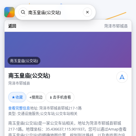
返回
菏泽市郓城县
南玉皇庙(公交站)
南玉皇庙(公交站)
菏泽市郓城县
南玉皇庙(公交站)
★
⌖
📱
收藏
搜周边
去手机查看
菏泽市郓城县
查看完整信息
地址: 菏泽市郓城县郓城217-1路
类型: 交通设施服务;公交车站;公交车站相关
南玉皇庙(公交站)是一家公交车站相关，地址为菏泽市郓城县郓城
217-1路。地理坐标：35.436637,115.901937。您可以通过Amap查看
南玉皇庙(公交站)的精确地图位置、规划到达路线，以及查找周边设