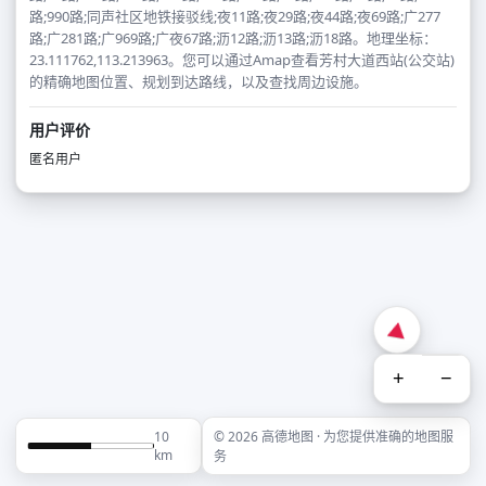
路;990路;同声社区地铁接驳线;夜11路;夜29路;夜44路;夜69路;广277
路;广281路;广969路;广夜67路;沥12路;沥13路;沥18路。地理坐标：
23.111762,113.213963。您可以通过Amap查看芳村大道西站(公交站)
的精确地图位置、规划到达路线，以及查找周边设施。
用户评价
匿名用户
+
−
10
© 2026 高德地图 · 为您提供准确的地图服
km
务