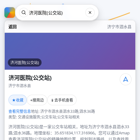
返回
济宁市泗水县
济河医院(公交站)
济河医院(公交站)
济宁市泗水县
济河医院(公交站)
★
⌖
📱
收藏
搜周边
去手机查看
济宁市泗水县
查看完整信息
地址: 济宁市泗水县泗水33路;泗水36路
类型: 交通设施服务;公交车站;公交车站相关
济河医院(公交站)是一家公交车站相关，地址为济宁市泗水县泗水33
路;泗水36路。地理坐标：35.651834,117.316966。您可以通过Amap
查看济河医院(公交站)的精确地图位置、规划到达路线，以及查找周